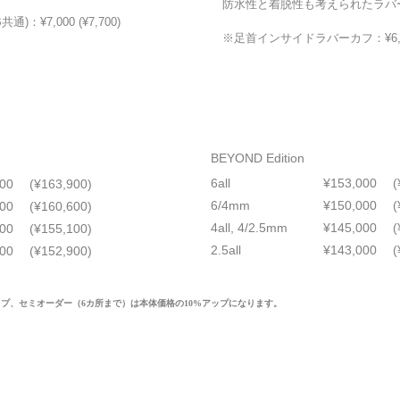
防水性と着脱性も考えられたラバ
：¥7,000 (¥7,700)
※足首インサイドラバーカフ：¥6,000 
BEYOND Edition
6all
¥153,000
(
000
(¥163,900)
6/4mm
¥150,000
(
000
(¥160,600)
4all, 4/2.5mm
¥145,000
(
000
(¥155,100)
2.5all
¥143,000
(
000
(¥152,900)
ップ、セミオーダー（6カ所まで）は本体価格の10%アップになります。