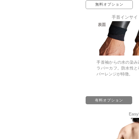
無料オプション
手首インサイ
手首袖からの水の染み
ラバーカフ。防水性と
バーレンジが特徴。
有料オプション
Easy