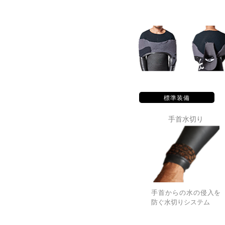
標準装備
手首水切り
手首からの水の侵入を
防ぐ水切りシステム