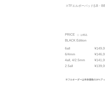
※TFエルボーパッド(LB・BB共通)
PRICE
（）は税込
BLACK Edition
6all
¥149,
6/4mm
¥146,
4all, 4/2.5mm
¥141,
2.5all
¥139,
※フルオーダーは本体価格の20%ア