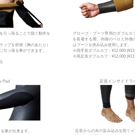
を引っ張ることで脱ぐ動作を
グローブ・ブーツ専用のダブルカ
を装着する際、内側のベロと外側
ラップを前側（胸のあたり）
はブーツを挟み込み使用します。
に引っ張る事ができます。
※両手首ダブルカフ：¥12,000 (¥13,
※両足首ダブルカフ：¥12,000 (¥13,
0)
w Pad
足首インサイドラ
足首からの水の染み込みを防ぐイ
ける事が出来ます。