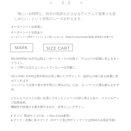
<
2 - 2
>
「海にいる時間も、自分の気持ちが上がるアイテムで波乗りを楽
しみたい」という女性のニーズを叶えます。
オーダーシート治具無し
オーダーシート治具あり
オーダーシート(PDFファイル）をご覧になるには、
Adobe Acrobat Reader
(無償) 最新版が必要です。
MARK
SIZE CART
BN-SPRING SUITSは程よいボートネックの仕様で、デコルテが綺麗に見えるネッ
クライン。
ヒップ周りもほどよいカットでヘルシーな印象に。
HS-LONG JOHNは背中部分が深く開いたデザインで、波待ちの後ろ姿も綺麗に見
せてくれます。
ジッパーレス仕様で肩や背中周りに厚みがないため、タッパーとの重ね着もおすす
め。
どちらもウエストの高い位置にスキンとジャージの切り替えがあり、スタイルアッ
プ効果抜群。
機能性や快適さを最大限引き出す、女性らしいデザイン。
● サイズ: 既成サイズのみ （ Size Chart参照）
● マーク：左胸に各小マーク（Rマーク及びRサインマークはRW4のみ指定可能）